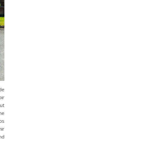
de
ir
but
une
ps
ir
nd