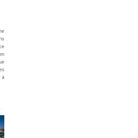
ne
ns
ce
ien
que
es
 à