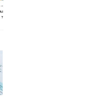
T
AI
?