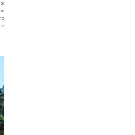
 si
un
re
ne