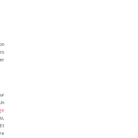
son
es
er
ur
Un
ge
i,
 Et
re