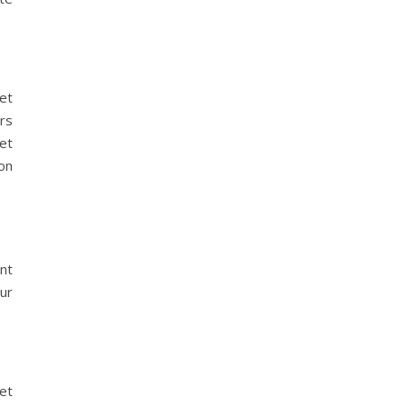
et
rs
et
on
ant
our
et