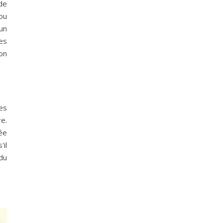
de
ou
un
es
on
es
e.
ée
il
 du