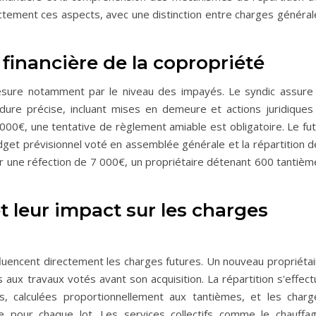
rictement ces aspects, avec une distinction entre charges généra
 financière de la copropriété
esure notamment par le niveau des impayés. Le syndic assure 
re précise, incluant mises en demeure et actions juridiques 
000€, une tentative de règlement amiable est obligatoire. Le fut
get prévisionnel voté en assemblée générale et la répartition d
r une réfection de 7 000€, un propriétaire détenant 600 tantièm
t leur impact sur les charges
luencent directement les charges futures. Un nouveau propriétai
aux travaux votés avant son acquisition. La répartition s'effect
s, calculées proportionnellement aux tantièmes, et les charg
ive pour chaque lot. Les services collectifs comme le chauffag