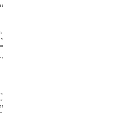
les
le
si
ur
es
es
re
ue
es
e,