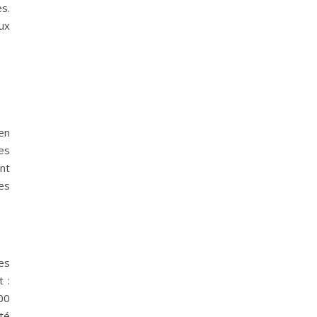
s.
ux
en
des
ent
es
es
 :
00
té