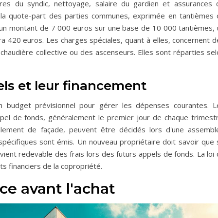
ires du syndic, nettoyage, salaire du gardien et assurances 
on la quote-part des parties communes, exprimée en tantièmes 
d'un montant de 7 000 euros sur une base de 10 000 tantièmes, 
a 420 euros. Les charges spéciales, quant à elles, concernent d
chaudière collective ou des ascenseurs. Elles sont réparties sel
ls et leur financement
n budget prévisionnel pour gérer les dépenses courantes. L
ppel de fonds, généralement le premier jour de chaque trimestr
lement de façade, peuvent être décidés lors d'une assembl
pécifiques sont émis. Un nouveau propriétaire doit savoir que s'
vient redevable des frais lors des futurs appels de fonds. La loi
s financiers de la copropriété.
ce avant l'achat