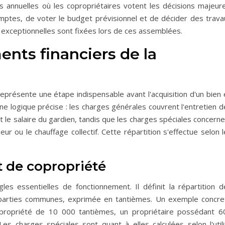
 annuelles où les copropriétaires votent les décisions majeure
ptes, de voter le budget prévisionnel et de décider des trava
s exceptionnelles sont fixées lors de ces assemblées.
nts financiers de la
eprésente une étape indispensable avant l'acquisition d'un bien 
une logique précise : les charges générales couvrent l'entretien 
 le salaire du gardien, tandis que les charges spéciales concern
 ou le chauffage collectif. Cette répartition s'effectue selon l
t de copropriété
les essentielles de fonctionnement. Il définit la répartition d
 parties communes, exprimée en tantièmes. Un exemple concret
propriété de 10 000 tantièmes, un propriétaire possédant 6
es charges spéciales sont quant à elles calculées selon l'utili