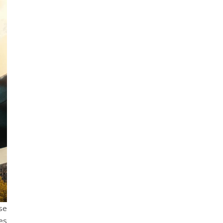
se
es