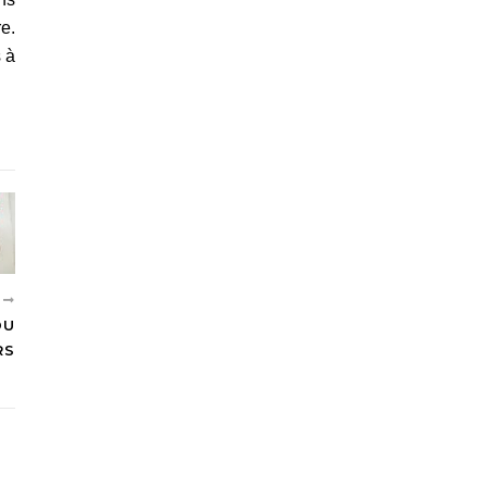
re.
s à
T
DU
RS