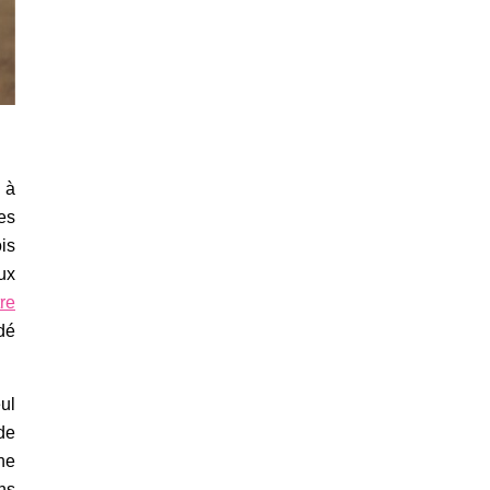
à
es
ois
ux
re
dé
eul
ude
ne
ns