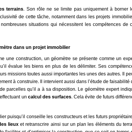
es terrains
. Son rôle ne se limite pas uniquement à borner l
clusivité de cette tâche, notamment dans les projets immobilie
de nombreuses situations qui nécessitent les compétences de c
mètre dans un projet immobilier
 une construction, un géomètre se présente comme un expe
 qu’il évalue les biens en plus de les délimiter. Ses compétenc
eurs missions toutes aussi importantes les unes des autres. Il pe
ment à construire. Il intervient aussi dans l’étude de faisabilité
de parcelles qu’il a à sa disposition. Le géomètre expert indiq
n effectuant un
calcul des surfaces
. Cela évite de futurs différe
lier puisqu’il conseille les constructeurs et les futurs propriétair
es lieux
et retranscrire ainsi sur un plan les éléments du terr
 de faciliter et d’optimiser la construction, que ce soit en temps