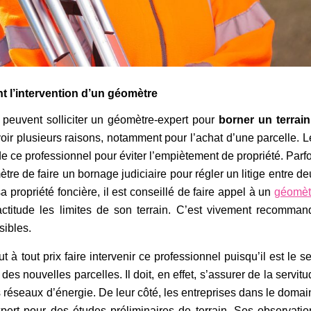
nt l’intervention d’un géomètre
s peuvent solliciter un géomètre-expert pour
borner un terrain
oir plusieurs raisons, notamment pour l’achat d’une parcelle. L
de ce professionnel pour éviter l’empiètement de propriété. Parf
re de faire un bornage judiciaire pour régler un litige entre de
sa propriété foncière, il est conseillé de faire appel à un
géomèt
ctitude les limites de son terrain. C’est vivement recomman
sibles.
t à tout prix faire intervenir ce professionnel puisqu’il est le s
des nouvelles parcelles. Il doit, en effet, s’assurer de la servit
 réseaux d’énergie. De leur côté, les entreprises dans le domai
expert pour des études préliminaires de terrain. Ses observatio