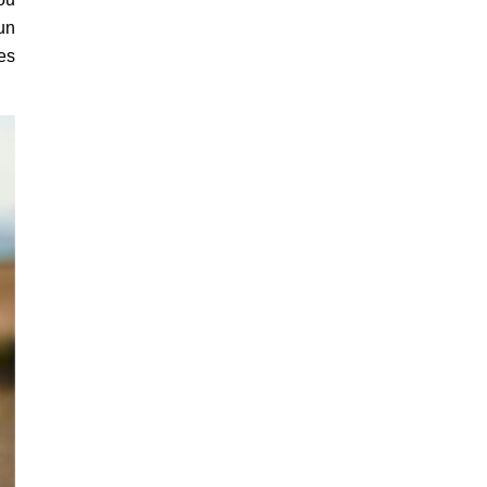
un
es