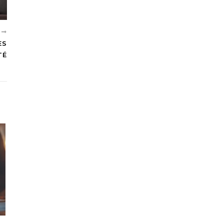
T
ES
TÉ