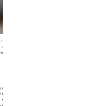
un
ns
le
ez
es
la
re