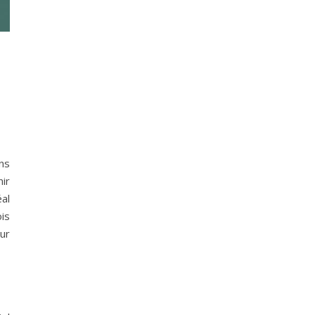
ns
nir
al
is
ur