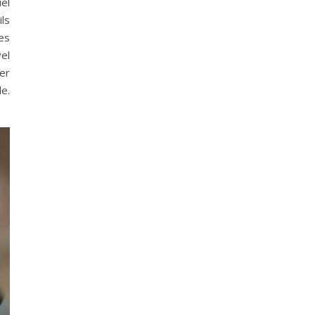
el
ils
res
vel
uer
le.